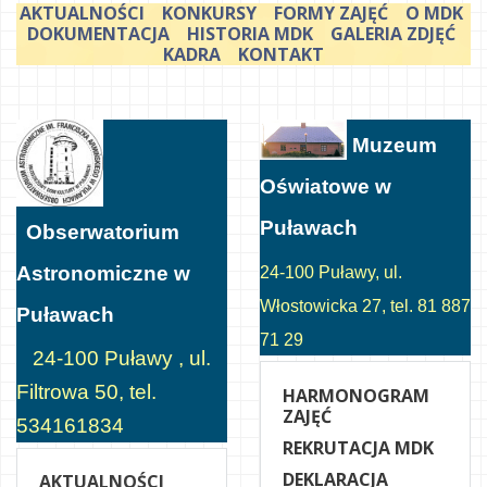
AKTUALNOŚCI
KONKURSY
FORMY ZAJĘĆ
O MDK
DOKUMENTACJA
HISTORIA MDK
GALERIA ZDJĘĆ
KADRA
KONTAKT
Muzeum
Oświatowe w
Puławach
Obserwatorium
Astronomiczne w
24-100 Puławy, ul.
Włostowicka 27, tel. 81 887
Puławach
71 29
24-100 Puławy , ul.
Filtrowa 50, tel.
HARMONOGRAM
ZAJĘĆ
534161834
REKRUTACJA MDK
DEKLARACJA
AKTUALNOŚCI