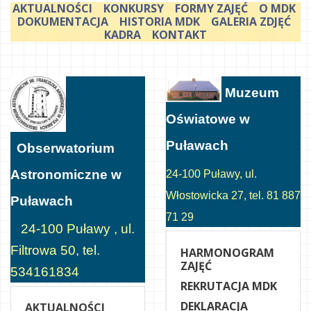
AKTUALNOŚCI
KONKURSY
FORMY ZAJĘĆ
O MDK
DOKUMENTACJA
HISTORIA MDK
GALERIA ZDJĘĆ
KADRA
KONTAKT
Muzeum
Oświatowe w
Puławach
Obserwatorium
Astronomiczne w
24-100 Puławy, ul.
Włostowicka 27, tel. 81 887
Puławach
71 29
24-100 Puławy , ul.
Filtrowa 50, tel.
HARMONOGRAM
ZAJĘĆ
534161834
REKRUTACJA MDK
DEKLARACJA
AKTUALNOŚCI