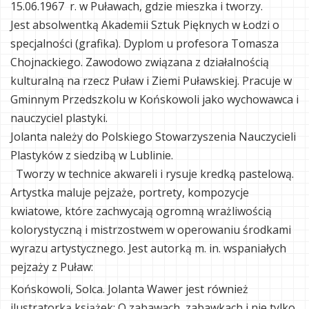
15.06.1967 r. w Puławach, gdzie mieszka i tworzy.
Jest absolwentką Akademii Sztuk Pięknych w Łodzi o
specjalności (grafika). Dyplom u profesora Tomasza
Chojnackiego. Zawodowo związana z działalnością
kulturalną na rzecz Puław i Ziemi Puławskiej. Pracuje w
Gminnym Przedszkolu w Końskowoli jako wychowawca i
nauczyciel plastyki.
Jolanta należy do Polskiego Stowarzyszenia Nauczycieli
Plastyków z siedzibą w Lublinie.
Tworzy w technice akwareli i rysuje kredką pastelową.
Artystka maluje pejzaże, portrety, kompozycje
kwiatowe, które zachwycają ogromną wrażliwością
kolorystyczną i mistrzostwem w operowaniu środkami
wyrazu artystycznego. Jest autorką m. in. wspaniałych
pejzaży z Puław:
Końskowoli, Solca. Jolanta Wawer jest również
ilustratorką książek: O zabawach, zabawkach i nie tylko