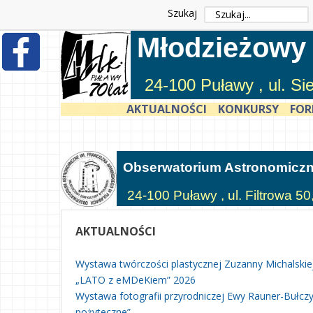
Szukaj
Młodzieżowy
24-100 Puławy , ul. S
AKTUALNOŚCI
KONKURSY
FOR
Obserwatorium Astronomicz
24-100 Puławy , ul. Filtrowa 50
AKTUALNOŚCI
Wystawa twórczości plastycznej Zuzanny Michalskie
„LATO z eMDeKiem” 2026
Wystawa fotografii przyrodniczej Ewy Rauner-Bułczyń
pożyteczne”