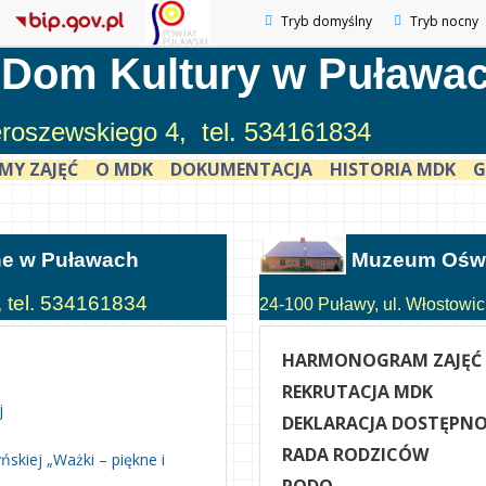
Tryb domyślny
Tryb nocny
 Dom Kultury w Puława
ieroszewskiego 4, tel. 534161834
MY ZAJĘĆ
O MDK
DOKUMENTACJA
HISTORIA MDK
G
ne w Puławach
Muzeum Oświ
, tel. 534161834
24-100 Puławy, ul. Włostowick
HARMONOGRAM ZAJĘĆ
REKRUTACJA MDK
j
DEKLARACJA DOSTĘPNO
RADA RODZICÓW
skiej „Ważki – piękne i