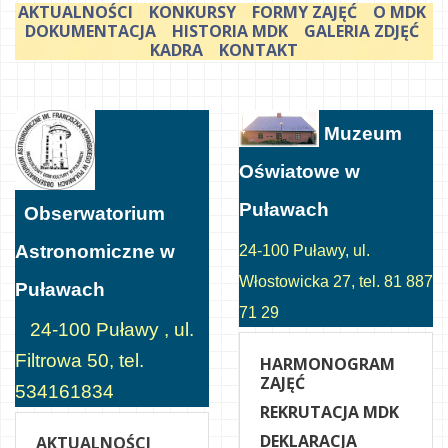
AKTUALNOŚCI
KONKURSY
FORMY ZAJĘĆ
O MDK
DOKUMENTACJA
HISTORIA MDK
GALERIA ZDJĘĆ
KADRA
KONTAKT
Muzeum
Oświatowe w
Puławach
Obserwatorium
Astronomiczne w
24-100 Puławy, ul.
Włostowicka 27, tel. 81 887
Puławach
71 29
24-100 Puławy , ul.
Filtrowa 50, tel.
HARMONOGRAM
ZAJĘĆ
534161834
REKRUTACJA MDK
DEKLARACJA
AKTUALNOŚCI