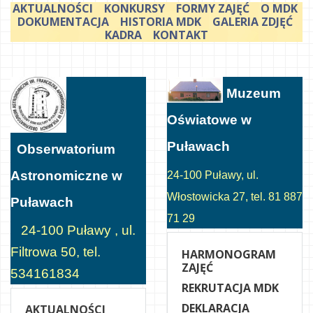
AKTUALNOŚCI
KONKURSY
FORMY ZAJĘĆ
O MDK
DOKUMENTACJA
HISTORIA MDK
GALERIA ZDJĘĆ
KADRA
KONTAKT
Muzeum
Oświatowe w
Puławach
Obserwatorium
Astronomiczne w
24-100 Puławy, ul.
Włostowicka 27, tel. 81 887
Puławach
71 29
24-100 Puławy , ul.
Filtrowa 50, tel.
HARMONOGRAM
ZAJĘĆ
534161834
REKRUTACJA MDK
DEKLARACJA
AKTUALNOŚCI