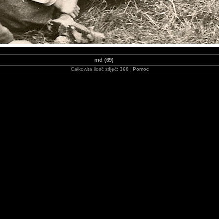
md (69)
Całkowita ilość zdjęć:
360
|
Pomoc